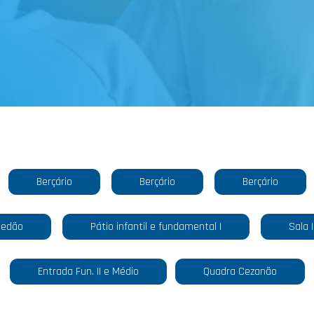
Berçário
Berçário
Berçário
uedão
Pátio infantil e fundamental I
Sala I
Entrada Fun. II e Médio
Quadra Cezanão