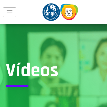
Vídeos